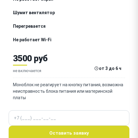
Шумит вентилятор
Перегревается
Не работает Wi-Fi
Не видит жесткий диск
3500 руб
Не работает звук
от 3 до 6 ч
не включается
Не работает клавиатура
Моноблок не реагирует на кнопку питания, возможна
неисправность блока питания или материнской
Не работает USB
платы
Не работает веб-камера
Телефон
Не заряжается
Оставить заявку
Мигает экран