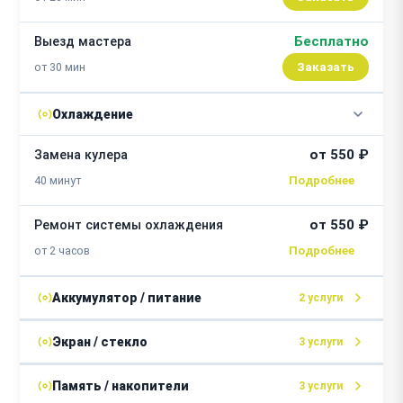
Бесплатно
Выезд мастера
от 30 мин
Заказать
Охлаждение
от 550 ₽
Замена кулера
40 минут
от 550 ₽
Ремонт системы охлаждения
от 2 часов
Аккумулятор / питание
2 услуги
от 500 ₽
Замена блока питания
Экран / стекло
3 услуги
от 1 часа
от 2500 ₽
Замена шлейфа матрицы
Память / накопители
3 услуги