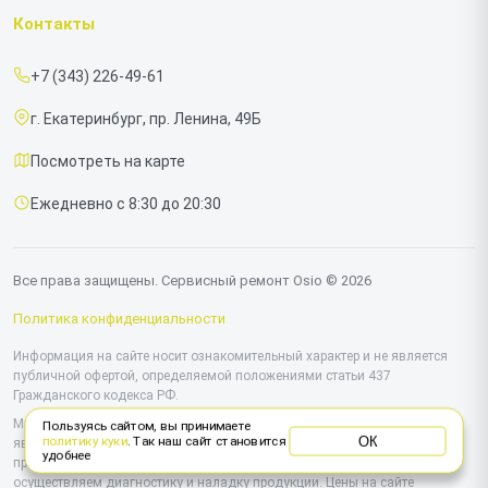
Гарантия
Ноутбуков
Контакты
Прайс-лист
Моноблоков
+7 (343) 226-49-61
Срочный ремонт
г. Екатеринбург, пр. Ленина, 49Б
Доставка и способы оплаты
Посмотреть на карте
Диагностика
Ежедневно с 8:30 до 20:30
Контакты
Все права защищены. Сервисный ремонт Osio © 2026
Политика конфиденциальности
Информация на сайте носит ознакомительный характер и не является
публичной офертой, определяемой положениями статьи 437
Гражданского кодекса РФ.
Мы специализируемся на обслуживании и ремонте техники Osio, но не
Пользуясь сайтом, вы принимаете
ОК
политику куки
. Так наш сайт становится
являемся их официальным представителем. Предоставляем
удобнее
профессиональные услуги после истечения гарантии, а также
осуществляем диагностику и наладку продукции. Цены на сайте