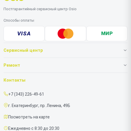
Постгарантийный сервисный центр Osio
Способы оплаты
VISA
МИР
Сервисный центр
О нашем сервисе
Ремонт
Гарантия
Ноутбуков
Контакты
Прайс-лист
Моноблоков
+7 (343) 226-49-61
Срочный ремонт
г. Екатеринбург, пр. Ленина, 49Б
Доставка и способы оплаты
Посмотреть на карте
Диагностика
Ежедневно с 8:30 до 20:30