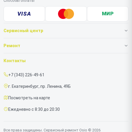
Способы оплаты
VISA
МИР
Сервисный центр
О нашем сервисе
Ремонт
Гарантия
Ноутбуков
Контакты
Прайс-лист
Моноблоков
+7 (343) 226-49-61
Срочный ремонт
г. Екатеринбург, пр. Ленина, 49Б
Доставка и способы оплаты
Посмотреть на карте
Диагностика
Ежедневно с 8:30 до 20:30
Контакты
Все права защищены. Сервисный ремонт Osio © 2026